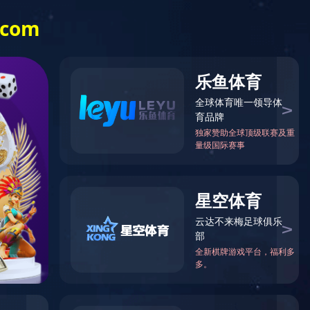
加入我
开云网页版页面登录-开云(中
TS
们
国)