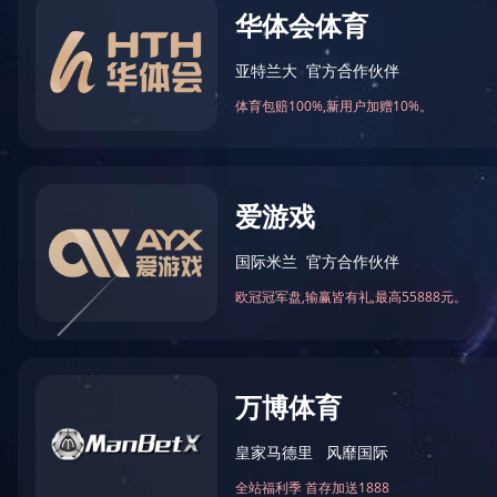
开云网页版页面登录
产
产品分类
婴幼儿零辅食
儿童零辅食
休闲大健康产品
药食同源食品
轻食冻干饮