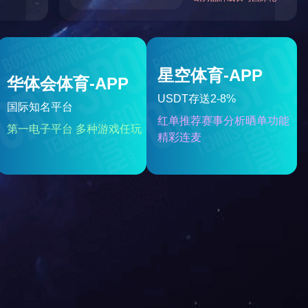
MORE >>
...
16
>