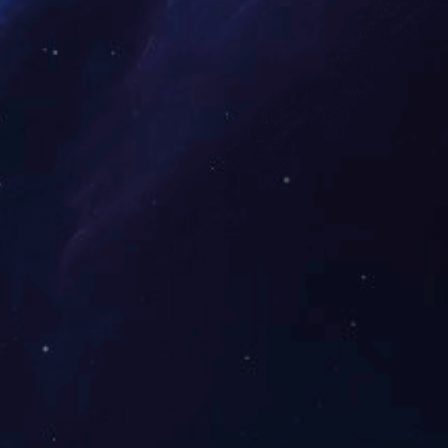
客服热线：
E-mail:
cyh@r
0596-3218566