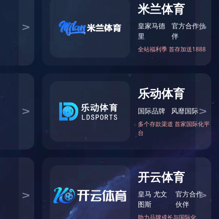
搜索
冻干芋头条
MORE >>
樱桃