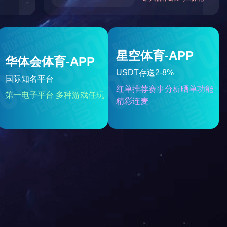
MORE >>
>