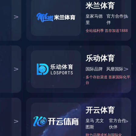
搜索
樱桃
MORE >>
树莓