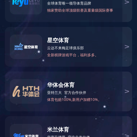
关键词：
产品
新闻
下载
十八种蔬菜
关键词：
冻干功能性产品
添加
营养
蔬菜
油麦
美一食品