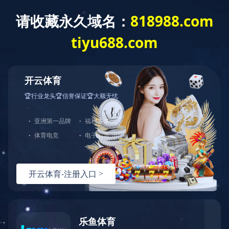
开云网页版页面登录
美一食品
冻干功能性产品