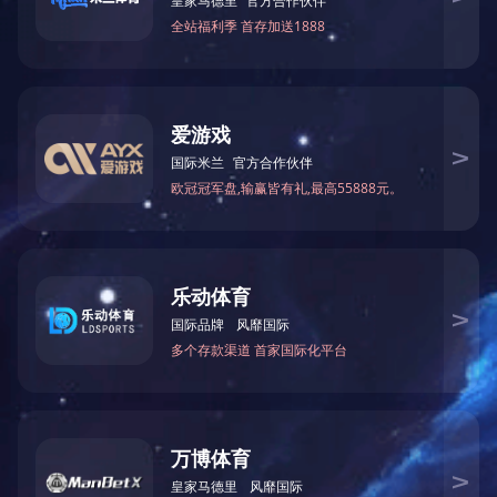
怎么才能选择一款适合您的？
让我们协助您！
我们的专家尽快与您联系，满足您更多需求。