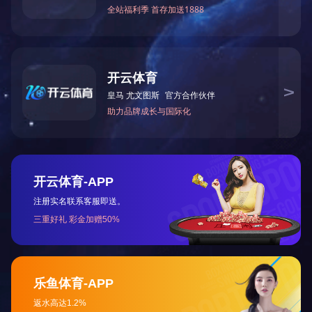
提交
最新产品
艾美一婴幼儿牛奶溶豆
艾美一益生菌溶溶米饼
高新技术企业
营业执照
冻干薯条
缤纷果蔬豆豆
羊奶奶酪球