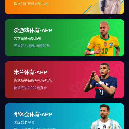
益生菌米饼
益生菌奶酪块
益生菌奶酪球
最新新闻
开云网页版页面登录-开云(中国) 全资子公司--漳州美莱生物科技有
限公司通过GB 22570辅食营养补充品标准审核
福建省商务厅厅长黄河明赴美一食品调研工作
开云网页版页面登录-开云(中国) 全资子公司--漳州美莱生物科技有
限公司一次性通过婴幼儿谷类辅助食品（GB 10769）审核
开云网页版页面登录-开云(中国) 参加2023第十二届（杭州）全球新
电商博览会
携手共赢 共创辉煌
福建美一食品召开2019年终总结大会
Copyright ©2024 开云网页版页面登录-开云(中国) 网站建